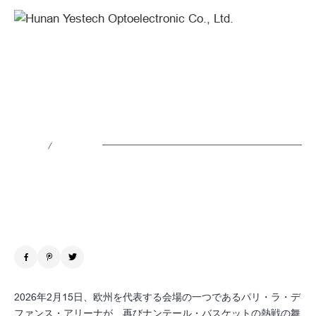
YES
TECH
Shines
for
YES TECH、ナンテール・バスケッ
the
トで3度目の輝き
Third
/
Time
ニュース
2026.02.26
at
Nanterre
Basket
2026年2月15日、欧州を代表する会場の一つであるパリ・ラ・デ
ファンス・アリーナが、再びナンテール・バスケットの熱戦の舞