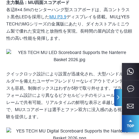
主力製品：MU四面スコアボード
各辺8×4.5mのセンターハング型スコアボードは、高コントラス
ト黒色LEDを採用した
MU P3.9
ディスプレイを搭載。MUはYES
TECHのMGシリーズの金属版にあたり、ダイカストアルミニウ
ム製で優れた安定性と放熱性を実現。長時間の屋内試合でも信頼
性の高い性能を発揮します。
クイックロック設計により設置が迅速化され、大型ハンドルやホ
ルダーを備えたユーザーフレンドリーなレイアウトでメンテナン
スも容易。制御ボックスはわずか5秒で取り外せます。プラット
フォーム設計により異なるピクセルピッチのモジュールを同一フ
レームで共有可能。リアルタイムの鮮明な表示と卓越した明瞭さ
で、MUスコアボードは選手とファン双方に没入感のある視聴体
験を提供します。