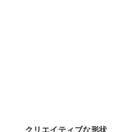
Megaシリーズは、5000ニットを超える高輝度（ブラック
LED）、5000:1のコントラスト比、7680Hzのリフレッシュレー
ト、16ビットグレースケールにより、あらゆる屋外照明条件下
でも鮮明な映像を実現します。
クリエイティブな形状