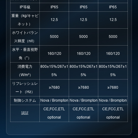
IP等級
IP65
IP65
IP65
重量（kg/キャビ
12.5
12.5
12.5
ネット）
ホワイトバラン
5000
5000
5000
ス輝度（nit）
水平・垂直視野
160/120
160/120
160/120
角（°）
消費電力
800±15%/267±1
800±15%/267±1
800±15%/267±1
（W/m²）
5%
5%
5%
リフレッシュレ
≥7680
≥7680
≥7680
ート（Hz）
制御システム
Nova / Brompton
Nova / Brompton
Nova / Brompton
CE,FCC,ETL
CE,FCC,ETL
CE,FCC,ETL
認証
optional
optional
optional