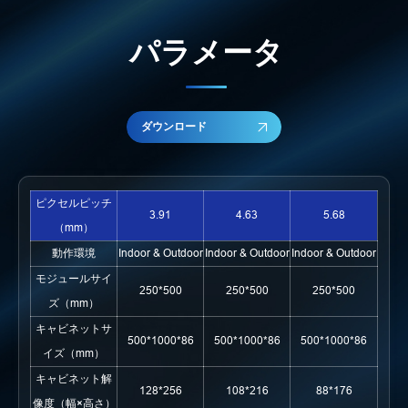
パラメータ
ダウンロード
ピクセルピッチ
3.91
4.63
5.68
（mm）
動作環境
Indoor & Outdoor
Indoor & Outdoor
Indoor & Outdoor
モジュールサイ
250*500
250*500
250*500
ズ（mm）
キャビネットサ
500*1000*86
500*1000*86
500*1000*86
イズ（mm）
キャビネット解
128*256
108*216
88*176
像度（幅×高さ）