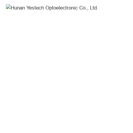
YES
TECH
Mega
Series
|
Large-
scale
Rental
Touring
Solution