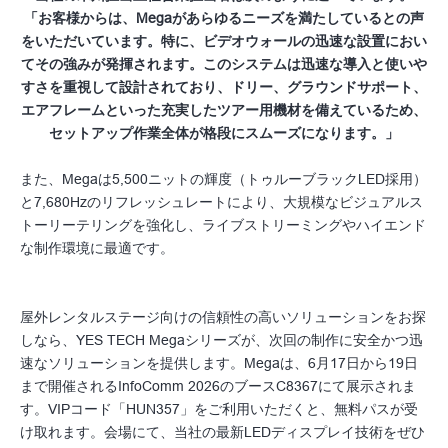
「お客様からは、Megaがあらゆるニーズを満たしているとの声
をいただいています。特に、ビデオウォールの迅速な設置におい
てその強みが発揮されます。このシステムは迅速な導入と使いや
すさを重視して設計されており、ドリー、グラウンドサポート、
エアフレームといった充実したツアー用機材を備えているため、
セットアップ作業全体が格段にスムーズになります。」
また、Megaは5,500ニットの輝度（トゥルーブラックLED採用）
と7,680Hzのリフレッシュレートにより、大規模なビジュアルス
トーリーテリングを強化し、ライブストリーミングやハイエンド
な制作環境に最適です。
屋外レンタルステージ向けの信頼性の高いソリューションをお探
しなら、YES TECH Megaシリーズが、次回の制作に安全かつ迅
速なソリューションを提供します。Megaは、6月17日から19日
まで開催されるInfoComm 2026のブースC8367にて展示されま
す。VIPコード「HUN357」をご利用いただくと、無料パスが受
け取れます。会場にて、当社の最新LEDディスプレイ技術をぜひ