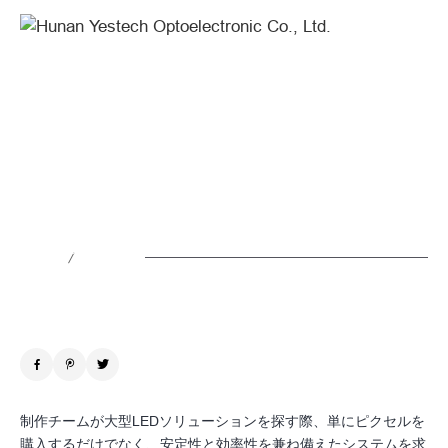
YES
TECH
LED
Display
メガパネルを組み合わせれば、瞬時
Supports
にメガウォールが完成。YES
Mega
TECH、大型ツアー用ステージ向け
Series
「Mega」シリーズを発表
for
/
ニュース
2026.06.05
Large-
Scale
Rental
Events
制作チームが大型LEDソリューションを探す際、単にピクセルを
購入するだけでなく、安定性と効率性を兼ね備えたシステムを求