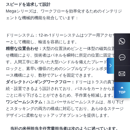
スピードを追求して設計
Megaシリーズは、ワークフローを効率化するためのインテリジ
ェントな機械的機能を統合しています：
ドリーシステム：12-in-1ドリーシステムはツアー用アクセサリ
ーとして機能し、輸送を容易にします。
精密な位置合わせ：
大型の位置決めピンと一体型の磁気位置合わ
せ機能により、技術者はパネルを瞬時に所定の位置に固定できま
す。人間工学に基づいた大型ハンドルを備えたブレード式サイド
ロックと、素早い撤収のためのシンプルなプッシュボタン式リリ
ース機構により、数秒でアレイを固定できます。
ダイレクトハンギングワークフロー：
ドリーはトラスの真下に接
続・設置できるよう設計されており、パネルをカートから直接列
ごとに吊り下げることができるため、手作業を軽減します。
ワンビームシステム：
ユニバーサルビームシステムは、吊り下げ
とスタッキングの両方の構成に対応しており、あらゆるステージ
デザインに柔軟なセットアップオプションを提供します。
当社の米州担当主任営業担当者は次のように述べています。