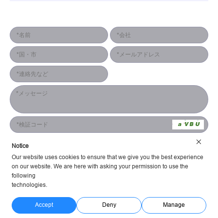
連絡形式
Notice
提出
Our website uses cookies to ensure that we give you the best experience
on our website. We are here with asking your permission to use the
following
technologies.
株式会社 YES TECH; 利用規約;
プライバシーポリシー
駆動 Huahanlink
Accept
Deny
Manage